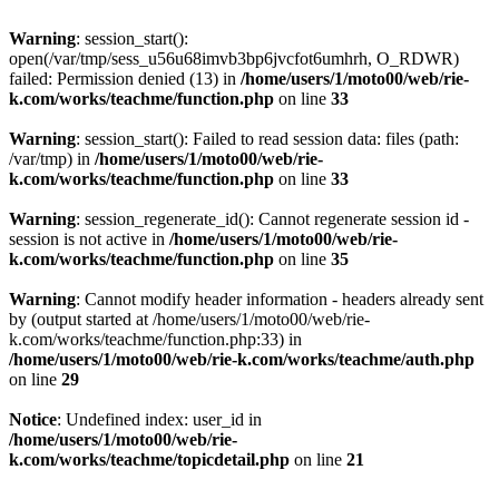
Warning
: session_start():
open(/var/tmp/sess_u56u68imvb3bp6jvcfot6umhrh, O_RDWR)
failed: Permission denied (13) in
/home/users/1/moto00/web/rie-
k.com/works/teachme/function.php
on line
33
Warning
: session_start(): Failed to read session data: files (path:
/var/tmp) in
/home/users/1/moto00/web/rie-
k.com/works/teachme/function.php
on line
33
Warning
: session_regenerate_id(): Cannot regenerate session id -
session is not active in
/home/users/1/moto00/web/rie-
k.com/works/teachme/function.php
on line
35
Warning
: Cannot modify header information - headers already sent
by (output started at /home/users/1/moto00/web/rie-
k.com/works/teachme/function.php:33) in
/home/users/1/moto00/web/rie-k.com/works/teachme/auth.php
on line
29
Notice
: Undefined index: user_id in
/home/users/1/moto00/web/rie-
k.com/works/teachme/topicdetail.php
on line
21